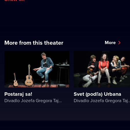
More from this theater
More
Postaraj sa!
Svet (podľa) Urbana
Divadlo Jozefa Gregora Tajovského
Divadlo Jozefa Gregor