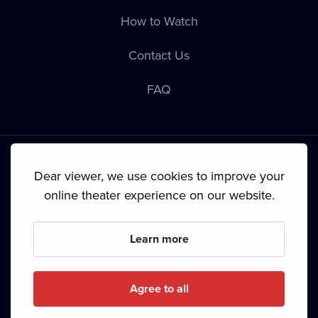
How to Watch
Contact Us
FAQ
Dear viewer, we use cookies to improve your
online theater experience on our website.
Terms & Conditions
•
Privacy Policy
•
Cookie Policy
•
Copyright
•
Broadcasting
Learn more
Since September 2024, Dramox s.r.o. is owned by the
Livesport Foundation.
Agree to all