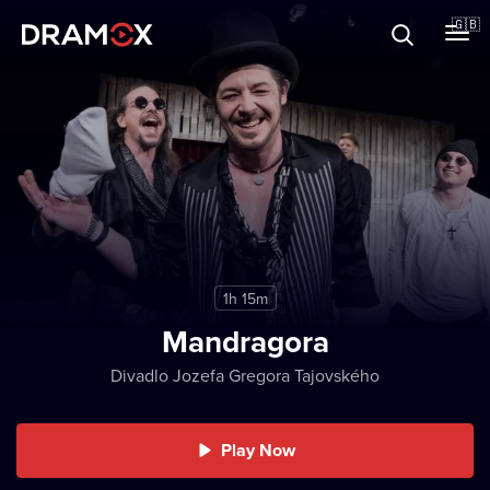
About
🇬🇧
Vouchers
Register
1h 15m
Mandragora
Divadlo Jozefa Gregora Tajovského
Play Now