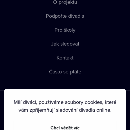
O projektu
Podpořte divadla
Pro školy
Jak sledovat
Kontakt
Často se ptáte
Milí diváci, používáme soubory cookies, které
vám zpříjemňují sledování divadla online.
Podmínky používání
•
Ochrana soukromí
•
Zásady používání
Chci vědět víc
Cookies
•
Autorská práva
•
Vysílání