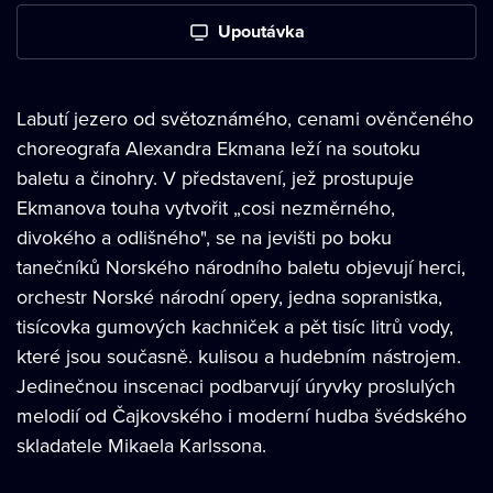
Upoutávka
Labutí jezero od světoznámého, cenami ověnčeného
choreografa Alexandra Ekmana leží na soutoku
baletu a činohry. V představení, jež prostupuje
Ekmanova touha vytvořit „cosi nezměrného,
divokého a odlišného", se na jevišti po boku
tanečníků Norského národního baletu objevují herci,
orchestr Norské národní opery, jedna sopranistka,
tisícovka gumových kachniček a pět tisíc litrů vody,
které jsou současně. kulisou a hudebním nástrojem.
Jedinečnou inscenaci podbarvují úryvky proslulých
melodií od Čajkovského i moderní hudba švédského
skladatele Mikaela Karlssona.