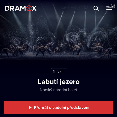
O Dramoxu
🇨🇿
Dárkové poukazy
Registrujte se
1h 37m
Labutí jezero
Norský národní balet
Přehrát divadelní představení