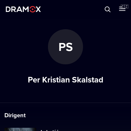
O Dramoxu
🇨🇿
Dárkové poukazy
PS
Registrujte se
Per Kristian Skalstad
Dirigent