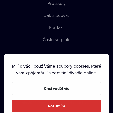
Pro školy
Jak sledovat
Kontakt
Často se ptáte
Milí diváci, používáme soubory cookies, které
vám zpříjemňují sledování divadla online.
Podmínky používání
•
Ochrana soukromí
•
Zásady používání
Chci vědět víc
Cookies
•
Autorská práva
•
Vysílání
Od září 2024 Dramox s.r.o. vlastní Nadace Livesport.
Rozumím