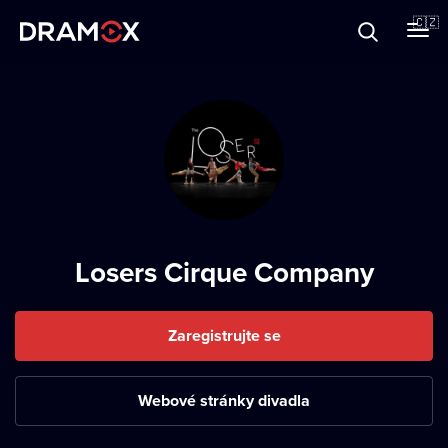
O Dramoxu
🇨🇿
Dárkové poukazy
Registrujte se
Losers Cirque Company
Zaregistrujte se
Webové stránky divadla