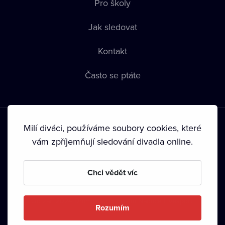
Pro školy
Jak sledovat
Kontakt
Často se ptáte
Milí diváci, používáme soubory cookies, které
vám zpříjemňují sledování divadla online.
Podmínky používání
•
Ochrana soukromí
•
Zásady používání
Chci vědět víc
Cookies
•
Autorská práva
•
Vysílání
Od září 2024 Dramox s.r.o. vlastní Nadace Livesport.
Rozumím