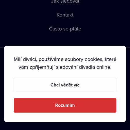
Jak sledovat
Kontakt
Často se ptáte
Milí diváci, používáme soubory cookies, které
vám zpříjemňují sledování divadla online.
Podmínky používání
•
Ochrana soukromí
•
Zásady používání
Chci vědět víc
Cookies
•
Autorská práva
•
Vysílání
Od září 2024 Dramox s.r.o. vlastní Nadace Livesport.
Rozumím
Copyright © 2020-
2026
Dramox