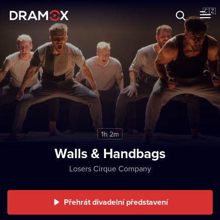
O Dramoxu
🇨🇿
Dárkové poukazy
Registrujte se
1h 2m
Walls & Handbags
Losers Cirque Company
Přehrát divadelní představení