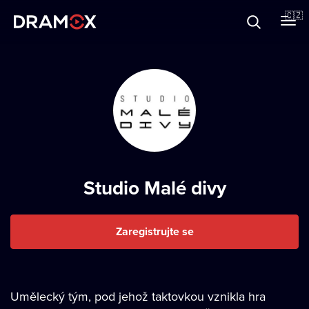
O Dramoxu
🇨🇿
Dárkové poukazy
Registrujte se
Studio Malé divy
Zaregistrujte se
Umělecký tým, pod jehož taktovkou vznikla hra