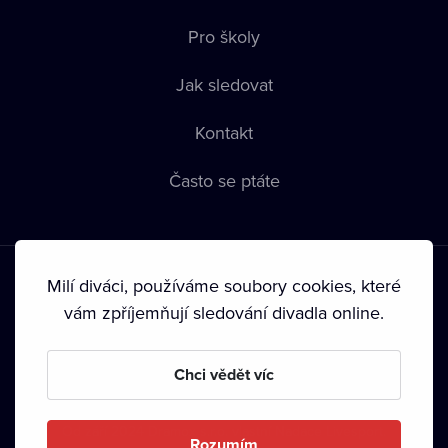
Pro školy
Jak sledovat
Kontakt
Často se ptáte
Milí diváci, používáme soubory cookies, které
vám zpříjemňují sledování divadla online.
Podmínky používání
•
Ochrana soukromí
•
Zásady používání
Chci vědět víc
Cookies
•
Autorská práva
•
Vysílání
Od září 2024 Dramox s.r.o. vlastní Nadace Livesport.
Rozumím