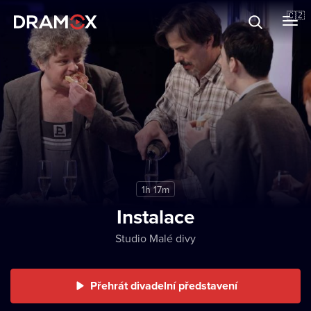
O Dramoxu
🇨🇿
Dárkové poukazy
Registrujte se
1h 17m
Instalace
Studio Malé divy
Přehrát divadelní představení