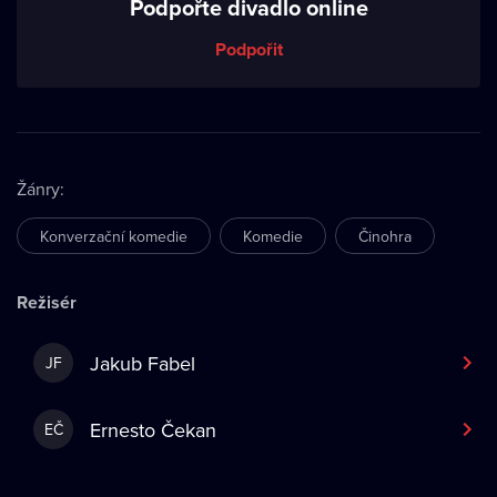
Podpořte divadlo online
Podpořit
Žánry
:
Konverzační komedie
Komedie
Činohra
Režisér
Jakub Fabel
JF
Ernesto Čekan
EČ