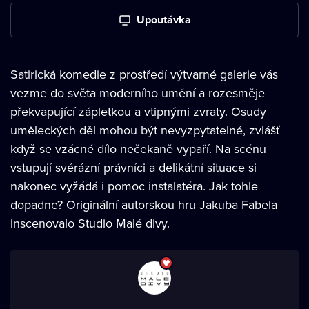
Upoutávka
Satirická komedie z prostředí výtvarné galerie vás
vezme do světa moderního umění a rozesměje
překvapující zápletkou a vtipnými zvraty. Osudy
uměleckých děl mohou být nevyzpytatelné, zvlášť
když se vzácné dílo nečekaně vypaří. Na scénu
vstupují svérázní právníci a delikátní situace si
nakonec vyžádá i pomoc instalatéra. Jak tohle
dopadne? Originální autorskou hru Jakuba Fabela
inscenovalo Studio Malé divy.