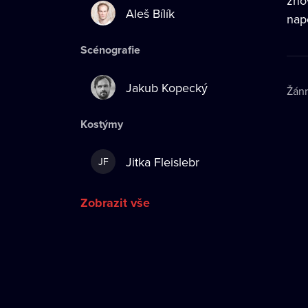
znov
Aleš Bílík
nap
Scénografie
Jakub Kopecký
Žán
Kostýmy
Jitka Fleislebr
JF
Zobrazit vše