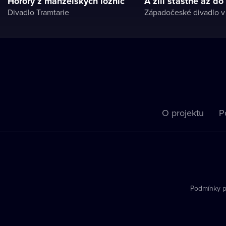
Horory z manželských ložnic
A žili šťastně až do
Divadlo Tramtarie
Západočeské divadlo 
O projektu
P
Podmínky p