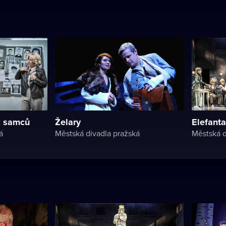
k samců
Želary
Elefanta
á
Městská divadla pražská
Městská d