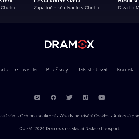
 smrti
Cesta kolem světa
Brouk v
v Chebu
Západočeské divadlo v Chebu
Divadlo M
odpořte divadla
Pro školy
Jak sledovat
Kontakt
oužívání
•
Ochrana soukromí
•
Zásady používání Cookies
•
Autorská prá
Od září 2024 Dramox s.r.o. vlastní Nadace Livesport.