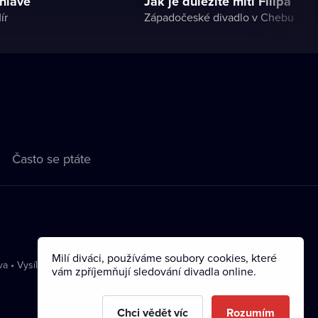
 hlavě
Jak je důležité míti Filipa
ír
Západočeské divadlo v Chebu
Často se ptáte
Milí diváci, používáme soubory cookies, které
va
•
Vysílání
vám zpříjemňují sledování divadla online.
Chci vědět víc
Rozumím