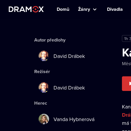
Domů
Žánry
Divadla
1h 
Autor předlohy
K
David Drábek
Měst
Režisér
David Drábek
Herec
Kan
Drá
Vanda Hybnerová
má 