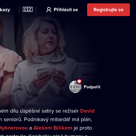
kazy
🇨🇿
Přihlásit se
Registrujte se
Podpořit
ém dílu úspěšné satiry se režisér
David
 seniorů. Podnikavý miliardář má plán,
Hybnerovou
a
Alešem Bílíkem
je proto