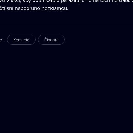
u v akci, aby podnikatele parazitujícího na těch nejslabš
ětí ani napodruhé nezklamou.
ry
:
Komedie
Činohra