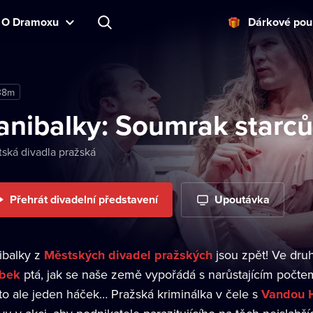
O Dramoxu
Dárkové pou
38m
anibalky: Soumrak starců
ská divadla pražská
Přehrát divadelní představení
Upoutávka
ibalky z
Městských divadel pražských
jsou zpět! Ve druh
bek
ptá, jak se naše země vypořádá s narůstajícím počtem
to ale jeden háček… Pražská kriminálka v čele s
Vandou 