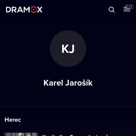
O Dramoxu
🇨🇿
Dárkové poukazy
KJ
Registrujte se
Karel Jarošík
Herec