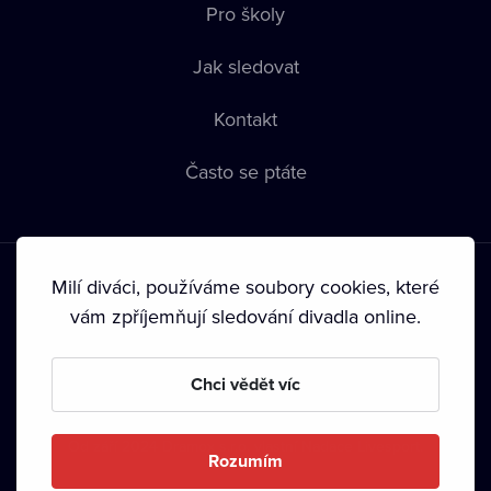
Pro školy
Jak sledovat
Kontakt
Často se ptáte
Milí diváci, používáme soubory cookies, které
vám zpříjemňují sledování divadla online.
Podmínky používání
•
Ochrana soukromí
•
Zásady používání
Chci vědět víc
Cookies
•
Autorská práva
•
Vysílání
Od září 2024 Dramox s.r.o. vlastní Nadace Livesport.
Rozumím