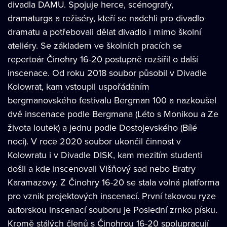
divadla DAMU. Spojuje herce, scénografy,
dramaturga a režiséry, kteří se nadchli pro divadlo
dramatu a potřebovali dělat divadlo i mimo školní
ateliéry. Se základem ve školních pracích se
repertoár Činohry 16-20 postupně rozšířil o další
inscenace. Od roku 2018 soubor působil v Divadle
Kolowrat, kam vstoupil uspořádáním
bergmanovského festivalu Bergman 100 a nazkoušel
dvě inscenace podle Bergmana (Léto s Monikou a Ze
života loutek) a jednu podle Dostojevského (Bílé
noci). V roce 2020 soubor ukončil činnost v
Kolowratu i v Divadle DISK, kam mezitím studenti
došli a kde inscenovali Višňový sad nebo Bratry
Karamazovy. Z Činohry 16-20 se stala volná platforma
pro vznik projektových inscenací. První takovou ryze
autorskou inscenací souboru je Poslední zrnko písku.
Kromě stálých členů s Činohrou 16-20 spolupracují