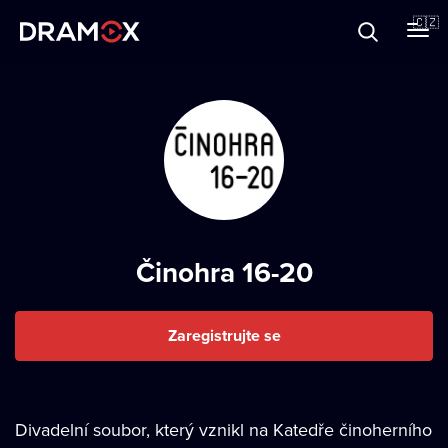
O Dramoxu
🇨🇿
Dárkové poukazy
Registrujte se
Činohra 16-20
Zaregistrujte se
Divadelní soubor, který vznikl na Katedře činoherního