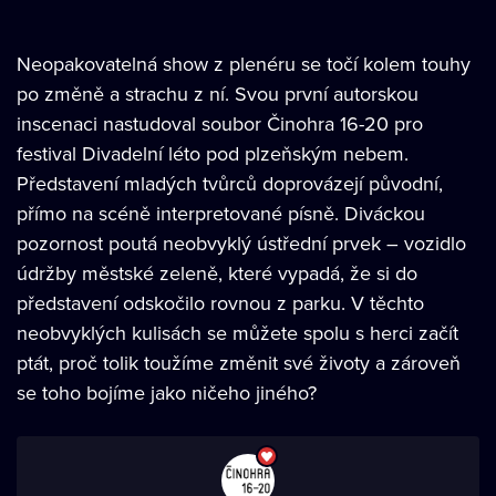
Neopakovatelná show z plenéru se točí kolem touhy
po změně a strachu z ní. Svou první autorskou
inscenaci nastudoval soubor Činohra 16-20 pro
festival Divadelní léto pod plzeňským nebem.
Představení mladých tvůrců doprovázejí původní,
přímo na scéně interpretované písně. Diváckou
pozornost poutá neobvyklý ústřední prvek – vozidlo
údržby městské zeleně, které vypadá, že si do
představení odskočilo rovnou z parku. V těchto
neobvyklých kulisách se můžete spolu s herci začít
ptát, proč tolik toužíme změnit své životy a zároveň
se toho bojíme jako ničeho jiného?