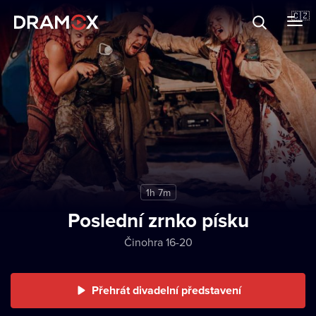
O Dramoxu
🇨🇿
Dárkové poukazy
Registrujte se
1h 7m
Poslední zrnko písku
Činohra 16-20
Přehrát divadelní představení