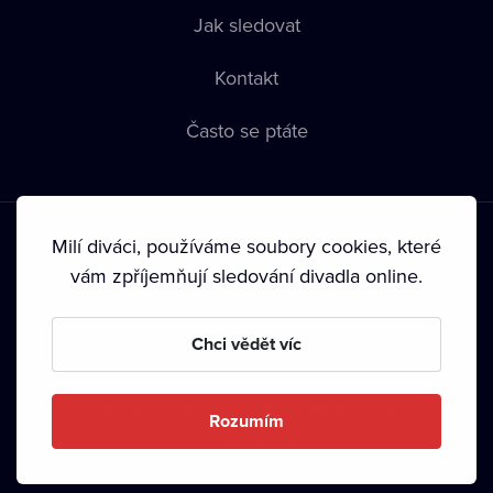
Jak sledovat
Kontakt
Často se ptáte
Milí diváci, používáme soubory cookies, které
vám zpříjemňují sledování divadla online.
Podmínky používání
•
Ochrana soukromí
•
Zásady používání
Chci vědět víc
Cookies
•
Autorská práva
•
Vysílání
Od září 2024 Dramox s.r.o. vlastní Nadace Livesport.
Rozumím
Copyright © 2020-
2026
Dramox