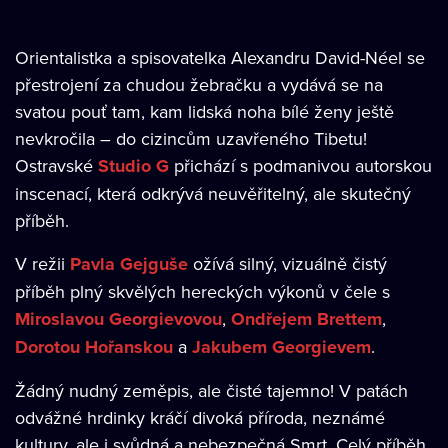
Orientalistka a spisovatelka Alexandru David-Néel se
přestrojení za chudou žebračku a vydává se na
svatou pouť tam, kam lidská noha bílé ženy ještě
nevkročila – do cizincům uzavřeného Tibetu!
Ostravské
Studio G
přichází s podmanivou autorskou
inscenací, která odkrývá neuvěřitelný, ale skutečný
příběh.
V režii
Pavla Gejguše
ožívá silný, vizuálně čistý
příběh plný skvělých hereckých výkonů v čele s
Miroslavou Georgievovou
,
Ondřejem Brettem
,
Dorotou Hořanskou
a
Jakubem Georgievem
.
Žádný nudný zeměpis, ale čisté tajemno! V patách
odvážné hrdinky kráčí divoká příroda, neznámé
kultury, ale i svůdná a nebezpečná Smrt. Celý příběh