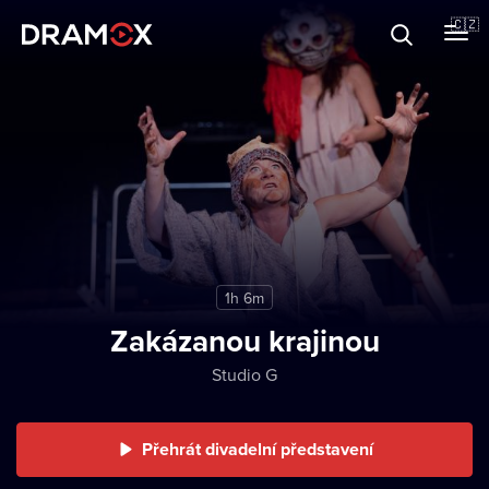
O Dramoxu
🇨🇿
Dárkové poukazy
Registrujte se
1h 6m
Zakázanou krajinou
Studio G
Přehrát divadelní představení