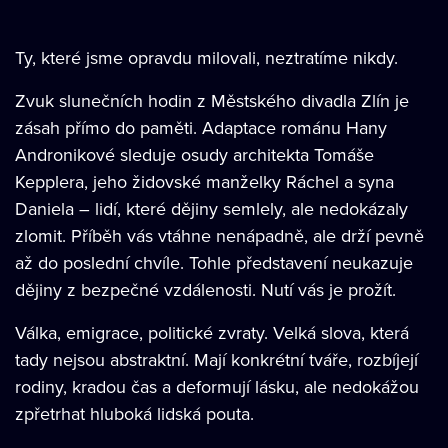
Ty, které jsme opravdu milovali, neztratíme nikdy.
Zvuk slunečních hodin z Městského divadla Zlín je
zásah přímo do paměti. Adaptace románu Hany
Andronikové sleduje osudy architekta Tomáše
Kepplera, jeho židovské manželky Ráchel a syna
Daniela – lidí, které dějiny semlely, ale nedokázaly
zlomit. Příběh vás vtáhne nenápadně, ale drží pevně
až do poslední chvíle. Tohle představení neukazuje
dějiny z bezpečné vzdálenosti. Nutí vás je prožít.
Válka, emigrace, politické zvraty. Velká slova, která
tady nejsou abstraktní. Mají konkrétní tváře, rozbíjejí
rodiny, kradou čas a deformují lásku, ale nedokážou
zpřetrhat hluboká lidská pouta.