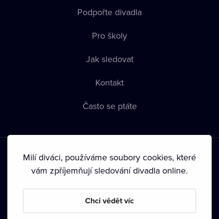
Podpořte divadla
Pro školy
Jak sledovat
Kontakt
Často se ptáte
Milí diváci, používáme soubory cookies, které
vám zpříjemňují sledování divadla online.
Podmínky používání
•
Ochrana soukromí
•
Zásady používání
Chci vědět víc
Cookies
•
Autorská práva
•
Vysílání