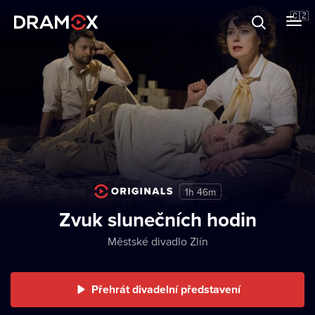
O Dramoxu
🇨🇿
Dárkové poukazy
Registrujte se
1h 46m
Zvuk slunečních hodin
Městské divadlo Zlín
Přehrát divadelní představení