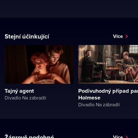
Stejní účinkující
Více
Tajný agent
Podivuhodný případ pa
Holmese
Divadlo Na zábradlí
Divadlo Na zábradlí
Žánrově podobné
Více