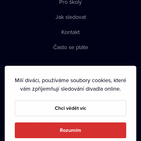
Pro školy
Jak sledovat
Kontakt
Často se ptáte
Milí diváci, používáme soubory cookies, které
vám zpříjemňují sledování divadla online.
Podmínky používání
•
Ochrana soukromí
•
Zásady používání
Chci vědět víc
Cookies
•
Autorská práva
•
Vysílání
Od září 2024 Dramox s.r.o. vlastní Nadace Livesport.
Rozumím