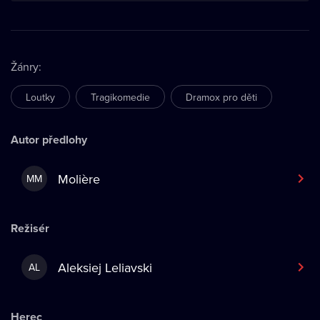
Žánry
:
Loutky
Tragikomedie
Dramox pro děti
Autor předlohy
Molière
MM
Režisér
Aleksiej Leliavski
AL
Herec