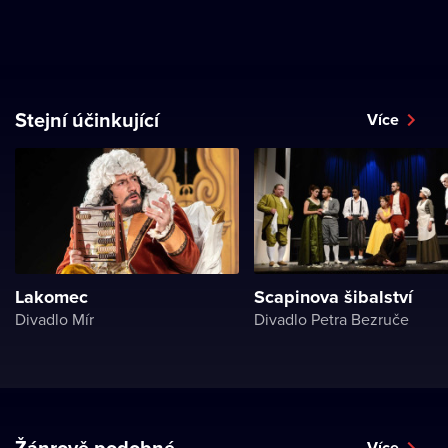
Stejní účinkující
Více
Lakomec
Scapinova šibalství
Divadlo Mír
Divadlo Petra Bezruče
Žánrově podobné
Více