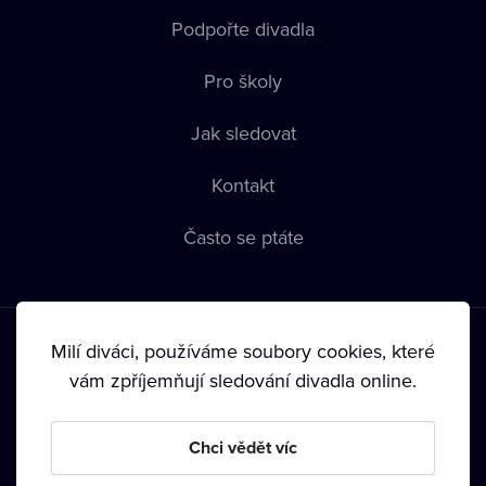
Podpořte divadla
Pro školy
Jak sledovat
Kontakt
Často se ptáte
Milí diváci, používáme soubory cookies, které
vám zpříjemňují sledování divadla online.
Podmínky používání
•
Ochrana soukromí
•
Zásady používání
Chci vědět víc
Cookies
•
Autorská práva
•
Vysílání