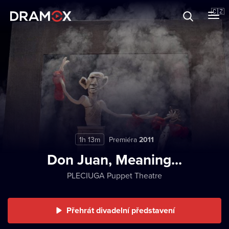
O Dramoxu
🇨🇿
Dárkové poukazy
Registrujte se
1h 13m
Premiéra
2011
Don Juan, Meaning...
PLECIUGA Puppet Theatre
Přehrát divadelní představení