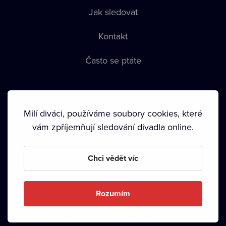
Jak sledovat
Kontakt
Často se ptáte
Milí diváci, používáme soubory cookies, které
vám zpříjemňují sledování divadla online.
Podmínky používání
•
Ochrana soukromí
•
Zásady používání
Chci vědět víc
Cookies
•
Autorská práva
•
Vysílání
Od září 2024 Dramox s.r.o. vlastní Nadace Livesport.
Rozumím
Copyright © 2020-
2026
Dramox