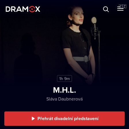
O Dramoxu
🇨🇿
Dárkové poukazy
Registrujte se
1h 9m
M.H.L.
Sláva Daubnerová
Přehrát divadelní představení