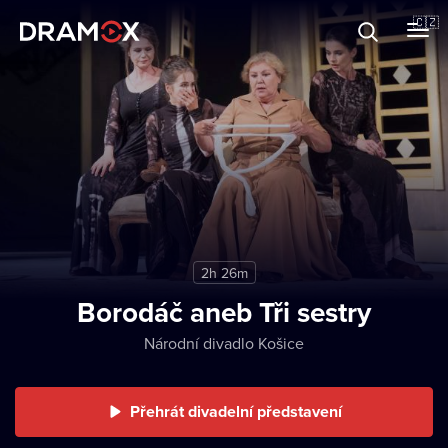
O Dramoxu
🇨🇿
Dárkové poukazy
Registrujte se
2h 26m
Borodáč aneb Tři sestry
Národní divadlo Košice
Přehrát divadelní představení