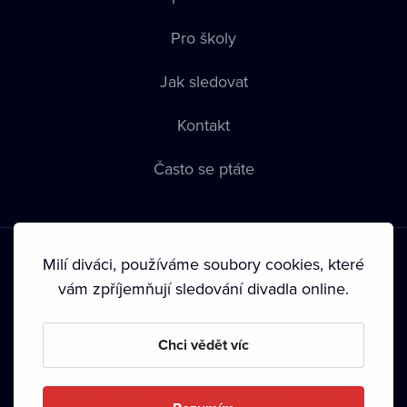
Pro školy
Jak sledovat
Kontakt
Často se ptáte
Milí diváci, používáme soubory cookies, které
vám zpříjemňují sledování divadla online.
Podmínky používání
•
Ochrana soukromí
•
Zásady používání
Chci vědět víc
Cookies
•
Autorská práva
•
Vysílání
Od září 2024 Dramox s.r.o. vlastní Nadace Livesport.