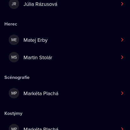
Júlia Rázusová
JR
Herec
Matej Erby
ME
Martin Stolár
MS
Scénografie
Markéta Plachá
MP
Kostýmy
Markéta Plachá
MP