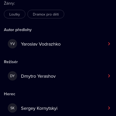
Žánry
:
Loutky
Dramox pro děti
Autor předlohy
Yaroslav Vodrazhko
YV
Režisér
Dmytro Yerashov
DY
Herec
Sergey Kornytskyi
SK