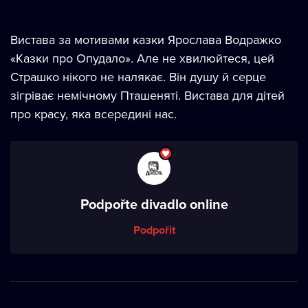
Вистава за мотивами казки Ярослава Водражко
«Казки про Опудало». Але не хвилюйтеся, цей
Страшко нікого не налякає. Він душу й серце
зігріває немічному Пташеняті. Вистава для дітей
про красу, яка всередині нас.
Podpořte divadlo online
Podpořit