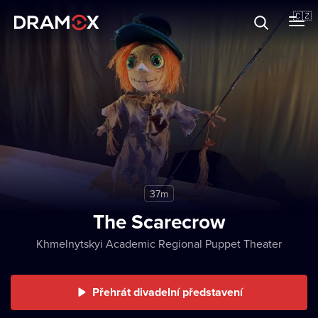
O Dramoxu
🇨🇿
Dárkové poukazy
Registrujte se
37m
The Scarecrow
Khmelnytskyi Academic Regional Puppet Theater
Přehrát divadelní představení