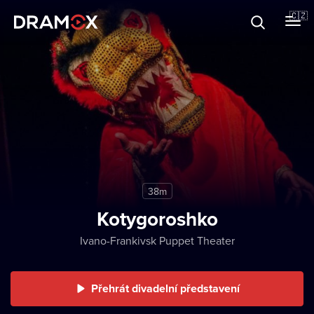
O Dramoxu
🇨🇿
Dárkové poukazy
Registrujte se
38m
Kotygoroshko
Ivano-Frankivsk Puppet Theater
Přehrát divadelní představení