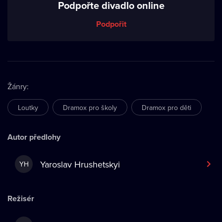
Podpořte divadlo online
Podpořit
Žánry
:
Loutky
Dramox pro školy
Dramox pro děti
Autor předlohy
Yaroslav Hrushetskyi
YH
Režisér