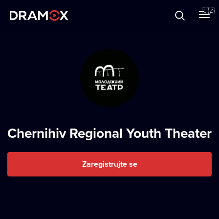
O Dramoxu
🇨🇿
Dárkové poukazy
Registrujte se
Chernihiv Regional Youth Theater
Zaregistrujte se