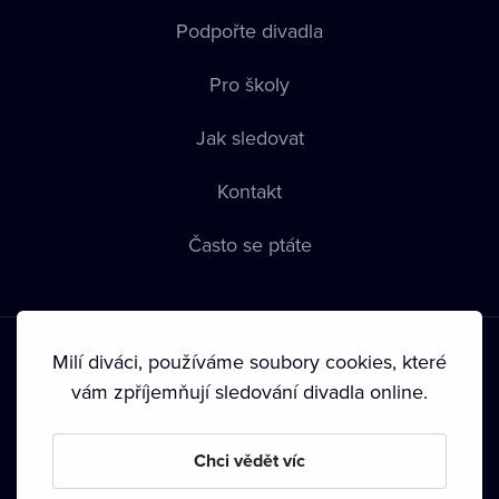
Podpořte divadla
Pro školy
Jak sledovat
Kontakt
Často se ptáte
Milí diváci, používáme soubory cookies, které
vám zpříjemňují sledování divadla online.
Podmínky používání
•
Ochrana soukromí
•
Zásady používání
Chci vědět víc
Cookies
•
Autorská práva
•
Vysílání