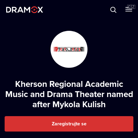
O Dramoxu
🇨🇿
Dárkové poukazy
Registrujte se
Kherson Regional Academic
Music and Drama Theater named
after Mykola Kulish
Zaregistrujte se