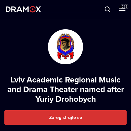
O Dramoxu
🇨🇿
Dárkové poukazy
Registrujte se
Lviv Academic Regional Music
and Drama Theater named after
Yuriy Drohobych
Zaregistrujte se