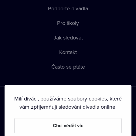
Podpořte divadla
Pro školy
Jak sledovat
Kontakt
Často se ptáte
Milí diváci, používáme soubory cookies, které
vám zpříjemňují sledování divadla online.
Podmínky používání
•
Ochrana soukromí
•
Zásady používání
Chci vědět víc
Cookies
•
Autorská práva
•
Vysílání