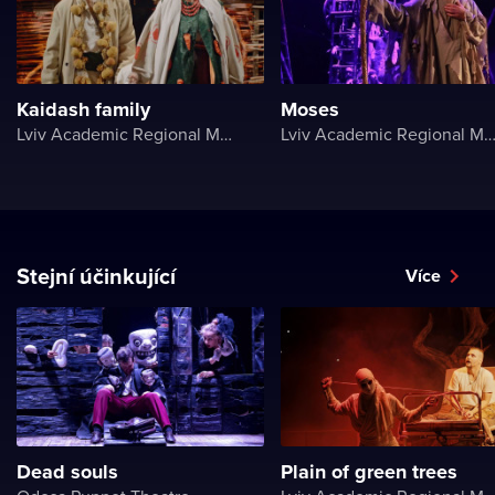
Kaidash family
Moses
Lviv Academic Regional Music and Drama Theater named after Yuriy Drohobych
Lviv Academic Regional Music and Drama Theater named after Yuriy Dr
Stejní účinkující
Více
Dead souls
Plain of green trees