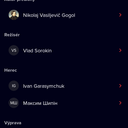
Nikolaj Vasiljevič Gogol
Režisér
Vlad Sorokin
VS
Herec
Ivan Garasymchuk
IG
Максим Шипін
МШ
Výprava