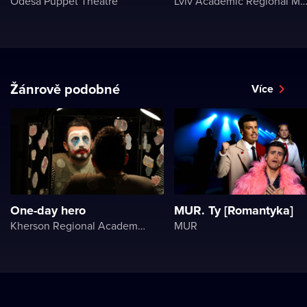
Odesa Puppet Theatre
Lviv Academic Regional Music and Drama Theater named after Yuriy Dr
Žánrově podobné
Více
One-day hero
MUR. Ty [Romantyka]
Kherson Regional Academic Music and Drama Theater named after Mykola Kulish
MUR