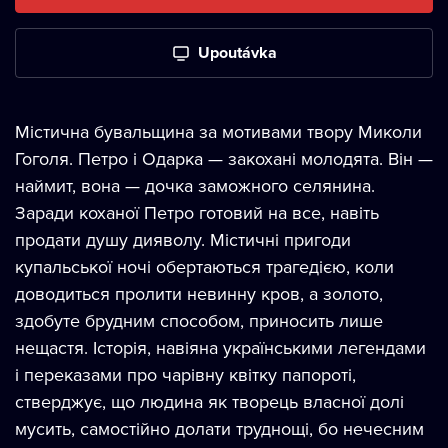
Upoutávka
Містична бувальщина за мотивами твору Миколи
Гоголя. Петро і Одарка — закохані молодята. Він —
наймит, вона — дочка заможного селянина.
Заради коханої Петро готовий на все, навіть
продати душу дияволу. Містичні пригоди
купальської ночі обертаються трагедією, коли
доводиться пролити невинну кров, а золото,
здобуте брудним способом, приносить лише
нещастя. Історія, навіяна українськими легендами
і переказами про чарівну квітку папороті,
стверджує, що людина як творець власної долі
мусить, самостійно долати труднощі, бо нечесним