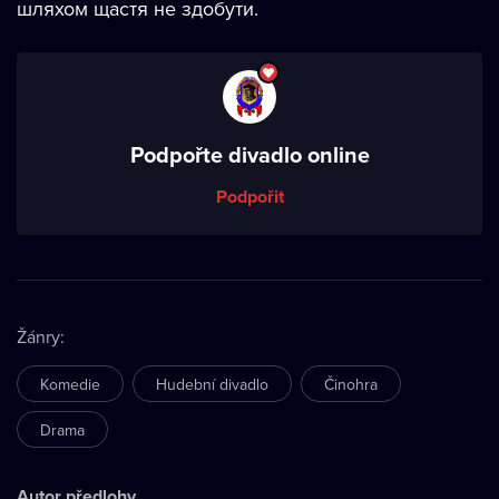
шляхом щастя не здобути.
Podpořte divadlo online
Podpořit
Žánry
:
Komedie
Hudební divadlo
Činohra
Drama
Autor předlohy