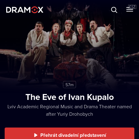
O Dramoxu
🇨🇿
Dárkové poukazy
Registrujte se
57m
The Eve of Ivan Kupalo
Lviv Academic Regional Music and Drama Theater named
after Yuriy Drohobych
Přehrát divadelní představení