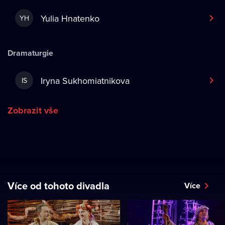
Yulia Hnatenko
YH
Dramaturgie
Iryna Sukhomiatnikova
IS
Zobrazit vše
Více od tohoto divadla
Více