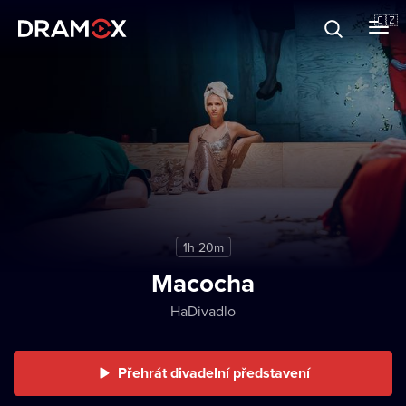
O Dramoxu
🇨🇿
Dárkové poukazy
Registrujte se
1h 20m
Macocha
HaDivadlo
Přehrát divadelní představení