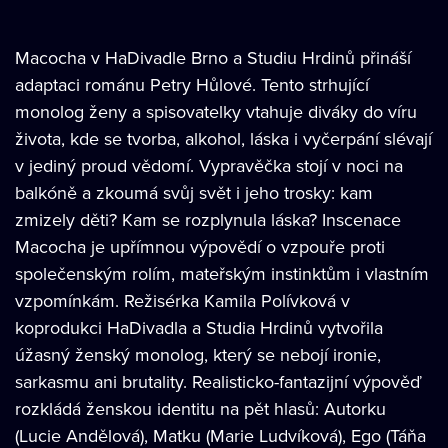
Macocha v HaDivadle Brno a Studiu Hrdinů přináší
adaptaci románu Petry Hůlové. Tento strhující
monolog ženy a spisovatelky vtahuje diváky do víru
života, kde se tvorba, alkohol, láska i vyčerpání slévají
v jediný proud vědomí. Vypravěčka stojí v noci na
balkóně a zkoumá svůj svět i jeho trosky: kam
zmizely děti? Kam se rozplynula láska? Inscenace
Macocha je upřímnou výpovědí o vzpouře proti
společenským rolím, mateřským instinktům i vlastním
vzpomínkám. Režisérka Kamila Polívková v
koprodukci HaDivadla a Studia Hrdinů vytvořila
úžasný ženský monolog, který se nebojí ironie,
sarkasmu ani brutality. Realisticko-fantazijní výpověď
rozkládá ženskou identitu na pět hlasů: Autorku
(Lucie Andělová), Matku (Marie Ludvíková), Ego (Táňa