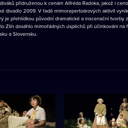
 diváků přidruženou k cenám Alfréda Radoka, jakož i ceno
ké divadlo 2009. V řadě mimorepertoárových aktivit vyniká
terý je přehlídkou původní dramatické a inscenační tvorby
lo Zlín dosáhlo mimořádných úspěchů při účinkování na f
sku a Slovensku.