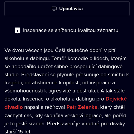
Upoutávka
Inscenace se sníženou kvalitou záznamu
Ve dvou věcech jsou Češi skutečně dobří: v pití
alkoholu a dabingu. Téměř komedie o lidech, kterým
se nepodařilo udržet slibně prosperující dabingové
studio. Představení se plynule přesunuje od smíchu k
tragédii, od abstinence k opilosti, od inspirace a
všemohoucnosti k agresivitě a destrukci. A tak stále
dokola. Inscenaci o alkoholu a dabingu pro
Dejvické
divadlo
napsal a režíroval
Petr Zelenka
, který chtěl
zachytit čas, kdy skončila veškerá legrace, ale pořád
je to ještě sranda. Představení je vhodné pro diváky
starší 15 let.