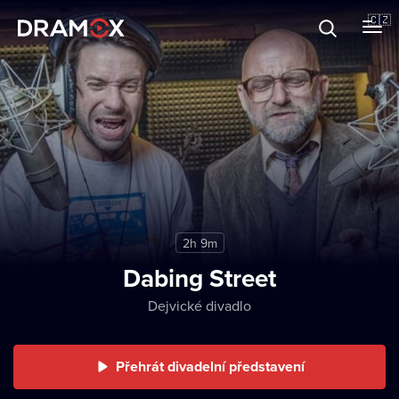
O Dramoxu
🇨🇿
Dárkové poukazy
Registrujte se
2h 9m
Dabing Street
Dejvické divadlo
Přehrát divadelní představení