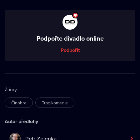
Podpořte divadlo online
Podpořit
Žánry
:
Činohra
Tragikomedie
Autor předlohy
Petr Zelenka