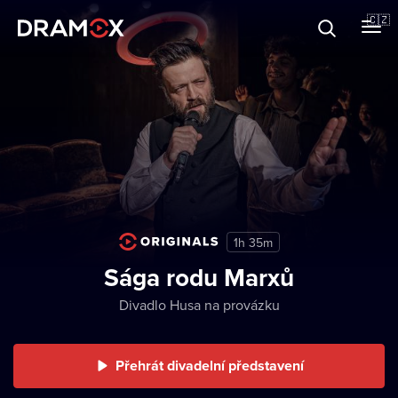
O Dramoxu
🇨🇿
Dárkové poukazy
Registrujte se
1h 35m
Sága rodu Marxů
Divadlo Husa na provázku
Přehrát divadelní představení