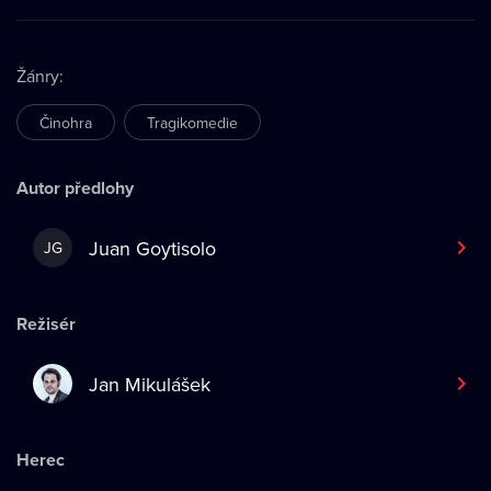
Žánry
:
Činohra
Tragikomedie
Autor předlohy
Juan Goytisolo
JG
Režisér
Jan Mikulášek
Herec