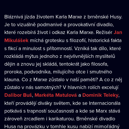
Bláznivá jízda životem Karla Marxe z brněnské Husy.
Je to vizuálně podmanivé a provokativní divadlo,
které rozebírá život i odkaz Karla Marxe. Režisér
Jan
Mikulášek
míchá grotesku s filozofií, historická fakta
s fikcí a minulost s přítomností. Vzniká tak dílo, které
rozkládá mýtus jednoho z nejvlivnějších myslitelů
dějin a znovu jej skládá, tentokrát jako filosofa,
proroka, podvodníka, milujícího otce i smutného
klauna. Co z Marxe zůstalo v naší paměti? A co z něj
zůstalo v nás samotných? V hlavních rolích excelují
Dalibor Buš
,
Markéta Matulová
a
Dominik Teleky
,
kteří provádějí diváky světem, kde se Internacionála
potkává s trapností současnosti a kde se Marx stává
zároveň zrcadlem i karikaturou. Brněnské divadlo
Husa na provázku v tomhle kusu nabízí mimořádný