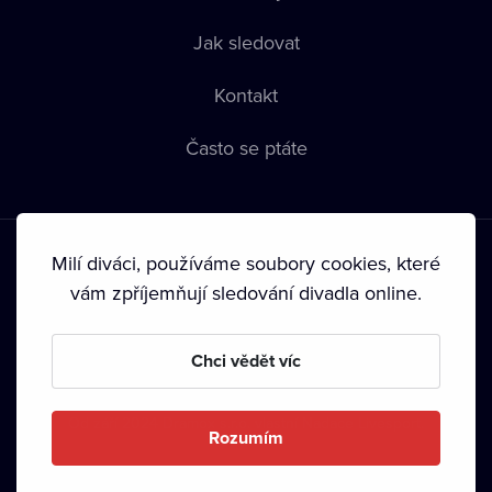
Jak sledovat
Kontakt
Často se ptáte
Milí diváci, používáme soubory cookies, které
vám zpříjemňují sledování divadla online.
Podmínky používání
•
Ochrana soukromí
•
Zásady používání
Chci vědět víc
Cookies
•
Autorská práva
•
Vysílání
Od září 2024 Dramox s.r.o. vlastní Nadace Livesport.
Rozumím
Copyright © 2020-
2026
Dramox