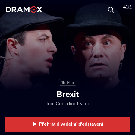
O Dramoxu
🇨🇿
Dárkové poukazy
Registrujte se
1h 14m
Brexit
Tom Corradini Teatro
Přehrát divadelní představení