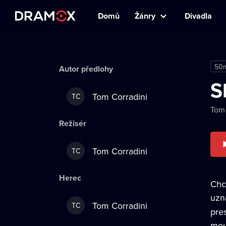
Domů
Žánry
Divadla
50
Autor předlohy
S
Tom Corradini
TC
Tom 
Režisér
Tom Corradini
TC
Herec
Chc
uzn
Tom Corradini
TC
pre
mou