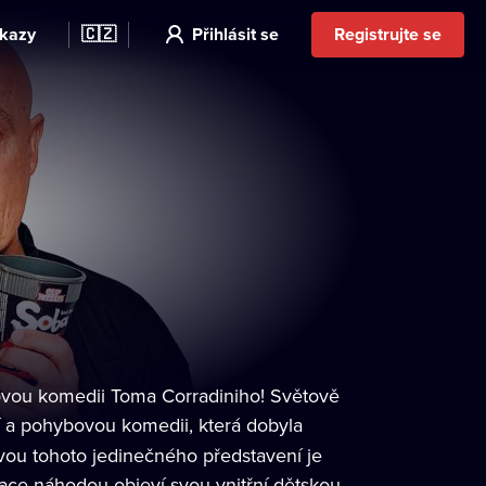
kazy
🇨🇿
Přihlásit se
Registrujte se
enovou komedii Toma Corradiniho! Světově
 a pohybovou komedii, která dobyla
avou tohoto jedinečného představení je
ce náhodou objeví svou vnitřní dětskou,