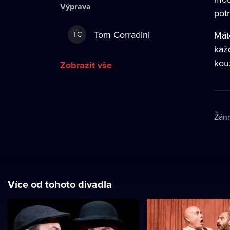
Výprava
pot
Tom Corradini
Máte
TC
kaž
kou
Zobrazit vše
Žán
Více od tohoto divadla