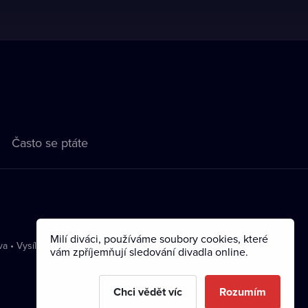
Často se ptáte
Milí diváci, používáme soubory cookies, které
va
•
Vysílání
vám zpříjemňují sledování divadla online.
Chci vědět víc
Rozumím