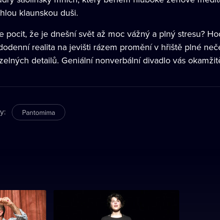
rhlou klaunskou duši.
 pocit, že je dnešní svět až moc vážný a plný stresu? Hoďt
dodenní realita na jevišti rázem promění v hřiště plné n
zelných detailů. Geniální nonverbální divadlo vás okamžit
ry
:
Pantomima