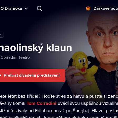
O Dramoxu
Dárkové pou
m
haolinský klaun
Corradini Teatro
Přehrát divadelní představení
ete létat bez křídel? Hoďte stres za hlavu a pusťte si z
ávaný komik
Tom Corradini
uvádí svou úspěšnou vizuální
stižní festivaly od Edinburghu až po Šanghaj. Hlavní post
drý šaolinský mnich, který během hluboké zenové medita