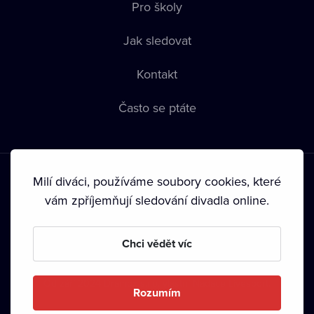
Pro školy
Jak sledovat
Kontakt
Často se ptáte
Milí diváci, používáme soubory cookies, které
vám zpříjemňují sledování divadla online.
Podmínky používání
•
Ochrana soukromí
•
Zásady používání
Chci vědět víc
Cookies
•
Autorská práva
•
Vysílání
Od září 2024 Dramox s.r.o. vlastní Nadace Livesport.
Rozumím