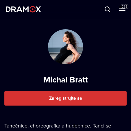
O Dramoxu
🇨🇿
Dárkové poukazy
Registrujte se
Michal Bratt
Zaregistrujte se
Tanečnice, choreografka a hudebnice. Tanci se