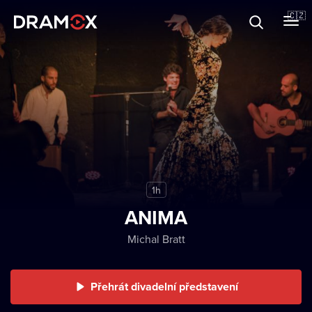
O Dramoxu
🇨🇿
Dárkové poukazy
Registrujte se
1h
ANIMA
Michal Bratt
Přehrát divadelní představení