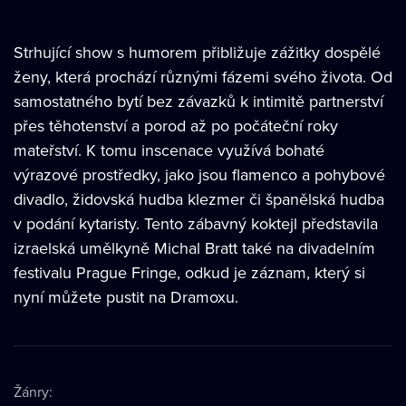
Strhující show s humorem přibližuje zážitky dospělé
ženy, která prochází různými fázemi svého života. Od
samostatného bytí bez závazků k intimitě partnerství
přes těhotenství a porod až po počáteční roky
mateřství. K tomu inscenace využívá bohaté
výrazové prostředky, jako jsou flamenco a pohybové
divadlo, židovská hudba klezmer či španělská hudba
v podání kytaristy. Tento zábavný koktejl představila
izraelská umělkyně Michal Bratt také na divadelním
festivalu Prague Fringe, odkud je záznam, který si
nyní můžete pustit na Dramoxu.
Žánry
: