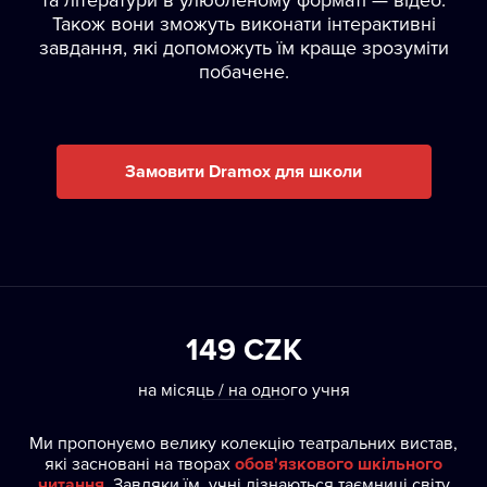
Також вони зможуть виконати інтерактивні
завдання, які допоможуть їм краще зрозуміти
побачене.
Замовити Dramox для школи
149 CZK
на місяць / на одного учня
Ми пропонуємо велику колекцію театральних вистав,
які засновані на творах
обов'язкового шкільного
читання
. Завдяки їм, учні дізнаються таємниці світу