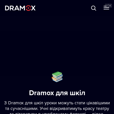
Прo Dramox
🇺🇦
Cертифікати
Зареєструватися
Dramox для шкіл
З Dramox для шкіл уроки можуть стати цікавішими
та сучаснішими. Учні відкриватимуть красу театру
та літератури в улюбленому форматі — відео.