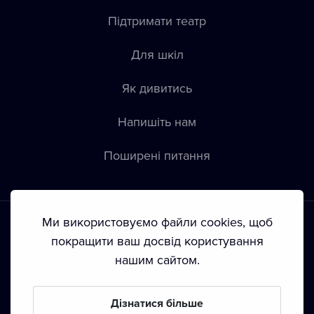
Підтримати театр
Для шкіл
Як дивитись
Напишіть нам
Пoширені питання
Ми використовуємо файли cookies, щоб
покращити ваш досвід користування
нашим сайтом.
Положення й умови
•
Конфіденційність
•
Політика щодо
файлів Сookie
•
Автoрські права
•
Трансляція
Дізнатися більше