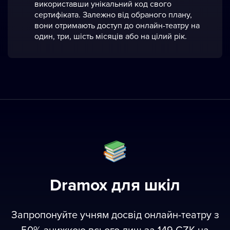
використавши унікальний код свого
сертифіката. Залежно від обраного плану,
вони отримають доступ до онлайн-театру на
один, три, шість місяців або на цілий рік.
Dramox для шкіл
Запропонуйте учням досвід oнлайн-театру з
50% знижкою всього лиш за 149 CZK на