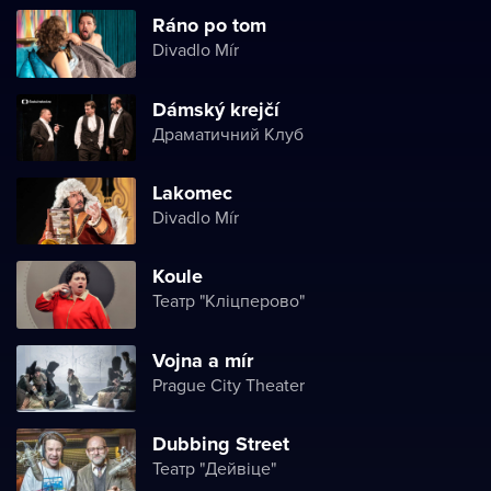
Ráno po tom
Divadlo Mír
Dámský krejčí
Драматичний Клуб
Lakomec
Divadlo Mír
Koule
Театр "Кліцперово"
Vojna a mír
Prague City Theater
Dubbing Street
Театр "Дейвіце"