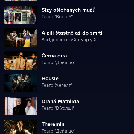
Slzy ošlehaných mužů
Театр "Восто5"
A žili šťastně až do smrti
Західночеський театр у Хебі
Černá díra
Театр "Дейвіце"
Housle
Театр "Анґелт"
Drahá Mathilda
Театр "В Уолші"
Theremin
Театр "Дейвіце"