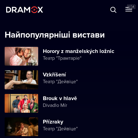
Прo Dramox
🇺🇦
Cертифікати
Найпопулярніші вистави
Horory z manželských ložnic
Театр "Трамтаріе"
Зареєструватися
Vzkříšení
Театр "Дейвіце"
Brouk v hlavě
Divadlo Mír
Přízraky
Театр "Дейвіце"