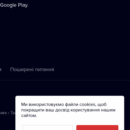
Google Play.
м
Пoширені питання
Ми використовуємо файли cookies, щоб
покращити ваш досвід користування нашим
рава
•
Трансляція
сайтом.