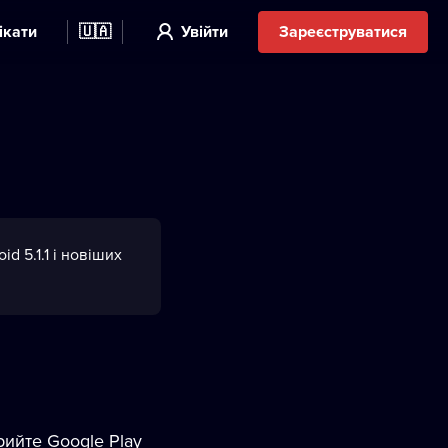
ікати
🇺🇦
Увійти
Зареєструватися
 5.1.1 і новіших
рийте Google Play