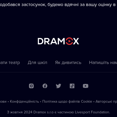
добався застосунок, будемо вдячні за вашу оцінку в 
ати театр
Для шкіл
Як дивитись
Напишіть на
мови
•
Конфіденційність
•
Політика щодо файлів Сookie
•
Автoрські п
З жовтня 2024 Dramox s.r.o є частиною Livesport Foundation.