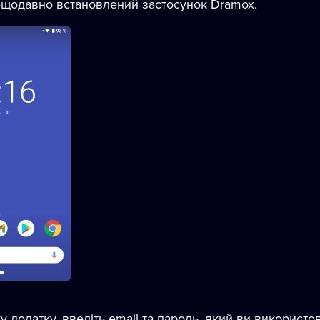
ещодавно встановлений застосунок Dramox.
у додатку, введіть email та пароль, який ви використо