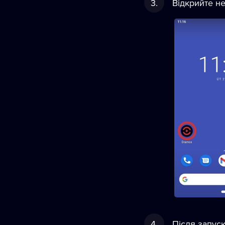
Відкрийте н
Після запуск