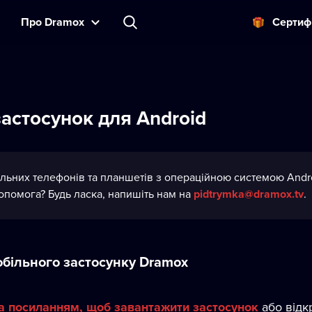
Прo Dramox
Cертиф
астосунок для Android
льних телефонів та планшетів з операційною системою Android
допомога? Будь ласка, напишіть нам на
pidtrymka@dramox.tv
.
більного застосунку Dramox
а посиланням, щоб завантажити застосунок
або відк