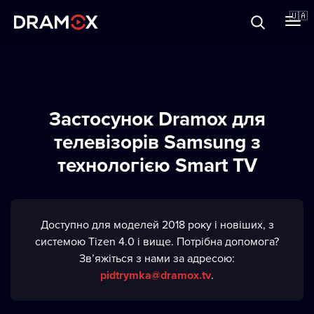
Прo Dramox
🇺🇦
Cертифікати
Застосунок Dramox для
телевізорів Samsung з
Зареєструватися
технологією Smart TV
Доступно для моделей 2018 року і новіших, з
системою Tizen 4.0 і вище. Потрібна допомога?
Зв’яжіться з нами за адресою:
pidtrymka@dramox.tv
.