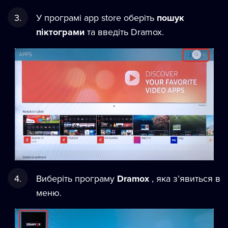
У програмі app store оберіть
пoшук
піктограми
та введіть Dramox.
Виберіть прoграму
Dramox
, яка з’явиться в
меню.