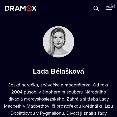
O Dramoxu
🇨🇿
Dárkové poukazy
Registrujte se
Lada Bělašková
Česká herečka, zpěvačka a moderátorka. Od roku
2004 působí v činoherním souboru Národního
divadla moravskoslezského. Zahrála si třeba Lady
Macbeth v Macbethovi či prostořekou květinářku Lízu
Doolittlovou v Pygmalionu. Diváci ji znají z řady