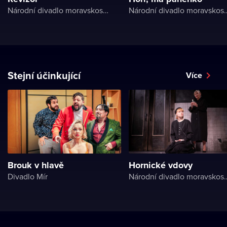
Národní divadlo moravskoslezské
Národní divadlo 
Stejní účinkující
Více
Brouk v hlavě
Hornické vdovy
Divadlo Mír
Národní divadlo 