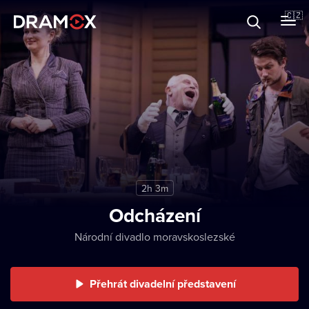
O Dramoxu
🇨🇿
Dárkové poukazy
Registrujte se
2h 3m
Odcházení
Národní divadlo moravskoslezské
Přehrát divadelní představení