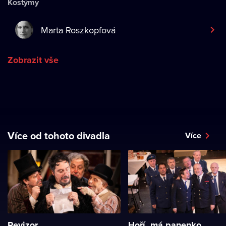
Kostýmy
Marta Roszkopfová
Zobrazit vše
Více od tohoto divadla
Více
Revizor
Hoří, má panenko