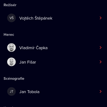
Režisér
Vojtěch Štěpánek
VŠ
Herec
Vladimír Čapka
Jan Fišar
Scénografie
Jan Tobola
JT