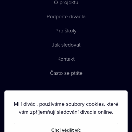
O projektu
Podpořte divadla
Pro školy
Jak sledovat
Kontakt
Často se ptáte
Milí diváci, používáme soubory cookies, které
vám zpříjemňují sledování divadla online.
Podmínky používání
•
Ochrana soukromí
•
Zásady používání
Chci vědět víc
Cookies
•
Autorská práva
•
Vysílání