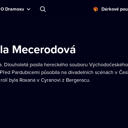
O Dramoxu
Dárkové pou
la Mecerodová
. Dlouholetá posila hereckého souboru Východočeského 
 Před Pardubicemi působila na divadelních scénách v Čes
 rolí byla Roxana v Cyranovi z Bergeracu.