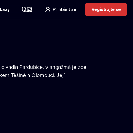
kazy
🇨🇿
Přihlásit se
Registrujte se
divadla Pardubice, v angažmá je zde
kém Těšíně a Olomouci. Její