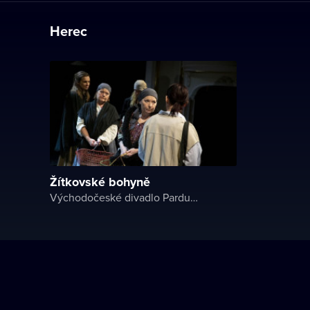
Herec
Žítkovské bohyně
Východočeské divadlo Pardubice