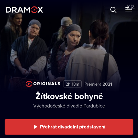
O Dramoxu
🇨🇿
Dárkové poukazy
Registrujte se
2h 18m
Premiéra
2021
Žítkovské bohyně
Východočeské divadlo Pardubice
Přehrát divadelní představení