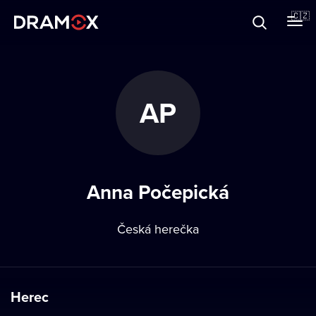
O Dramoxu
🇨🇿
Dárkové poukazy
AP
Registrujte se
Anna Počepická
Česká herečka
Herec