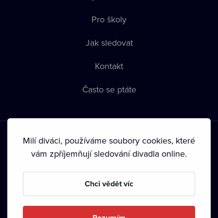
Pro školy
Jak sledovat
Kontakt
Často se ptáte
Milí diváci, používáme soubory cookies, které
vám zpříjemňují sledování divadla online.
Podmínky používání
•
Ochrana soukromí
•
Zásady používání
Chci vědět víc
Cookies
•
Autorská práva
•
Vysílání
Od září 2024 Dramox s.r.o. vlastní Nadace Livesport.
Rozumím