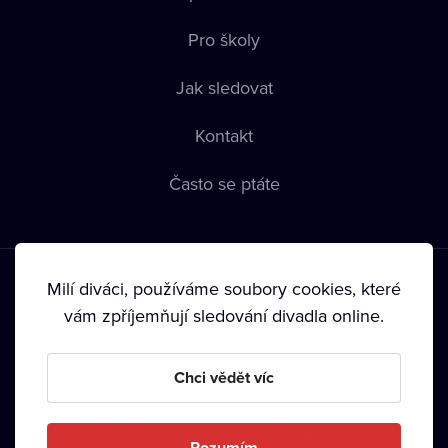
Pro školy
Jak sledovat
Kontakt
Často se ptáte
Milí diváci, používáme soubory cookies, které
vám zpříjemňují sledování divadla online.
Podmínky používání
•
Ochrana soukromí
•
Zásady používání
Chci vědět víc
Cookies
•
Autorská práva
•
Vysílání
Od září 2024 Dramox s.r.o. vlastní Nadace Livesport.
Rozumím