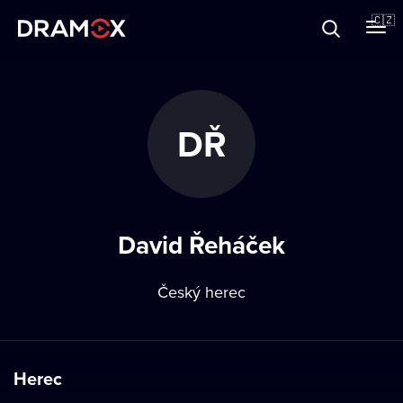
O Dramoxu
🇨🇿
Dárkové poukazy
DŘ
Registrujte se
David Řeháček
Český herec
Herec