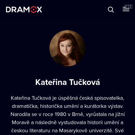
O Dramoxu
🇨🇿
Dárkové poukazy
Registrujte se
Kateřina Tučková
Kateřina Tučková je úspěšná česká spisovatelka,
dramatička, historička umění a kurátorka výstav.
Narodila se v roce 1980 v Brně, vyrůstala na jižní
Moravě a následně vystudovala historii umění a
českou literaturu na Masarykově univerzitě. Své