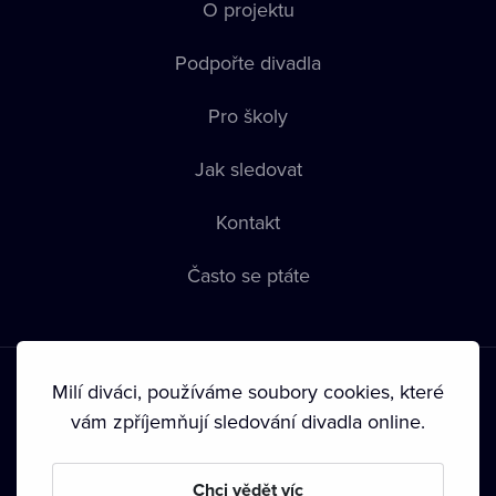
O projektu
Podpořte divadla
Pro školy
Jak sledovat
Kontakt
Často se ptáte
Milí diváci, používáme soubory cookies, které
vám zpříjemňují sledování divadla online.
Podmínky používání
•
Ochrana soukromí
•
Zásady používání
Chci vědět víc
Cookies
•
Autorská práva
•
Vysílání