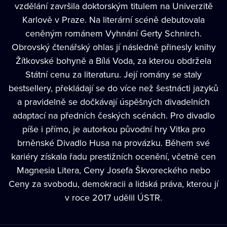
vzdělání završila doktorským titulem na Univerzitě
Karlově v Praze. Na literární scéně debutovala
ceněným románem Vyhnání Gerty Schnirch.
Obrovský čtenářský ohlas jí následně přinesly knihy
Žítkovské bohyně a Bílá Voda, za kterou obdržela
Státní cenu za literaturu. Její romány se staly
bestsellery, překládají se do více než šestnácti jazyků
a pravidelně se dočkávají úspěšných divadelních
adaptací na předních českých scénách. Pro divadlo
píše i přímo, je autorkou původní hry Vitka pro
brněnské Divadlo Husa na provázku. Během své
kariéry získala řadu prestižních ocenění, včetně cen
Magnesia Litera, Ceny Josefa Škvoreckého nebo
Ceny za svobodu, demokracii a lidská práva, kterou jí
v roce 2017 udělil ÚSTR.