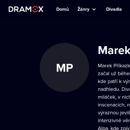
Domů
Žánry
Divadla
Marek
MP
Marek Příkazk
začal už běhe
kde patří k vý
nadhledu. Div
miláček, v ni
inscenacích, 
výraznou jeviš
intenzivně vě
Alpa, kde zpív