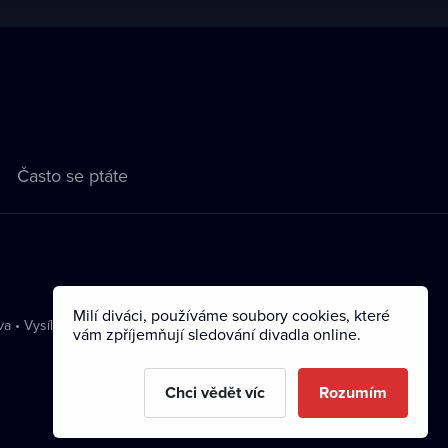
Často se ptáte
Milí diváci, používáme soubory cookies, které
va
•
Vysílání
vám zpříjemňují sledování divadla online.
Chci vědět víc
Rozumím