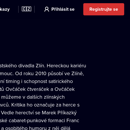
kazy
🇨🇿
Přihlásit se
Registrujte se
tského divadla Zlín. Hereckou kariéru
mouc. Od roku 2010 působí ve Zlíně,
ní timing i schopnost satirického
retů Ovčáček čtveráček a Ovčáček
o můžeme v dalších zlínských
ců. Kritika ho označuje za herce s
u. Vedle herectví se Marek Příkazký
nské cabaret-punkové formaci Franc
by a osobitého humoru z něj dělá