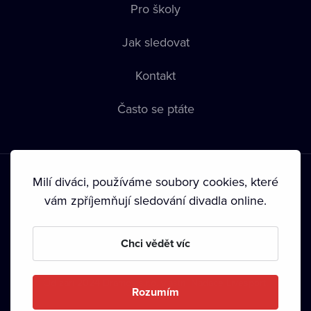
Pro školy
Jak sledovat
Kontakt
Často se ptáte
Milí diváci, používáme soubory cookies, které
vám zpříjemňují sledování divadla online.
Podmínky používání
•
Ochrana soukromí
•
Zásady používání
Chci vědět víc
Cookies
•
Autorská práva
•
Vysílání
Od září 2024 Dramox s.r.o. vlastní Nadace Livesport.
Rozumím