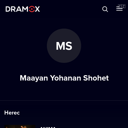
O Dramoxu
🇨🇿
Dárkové poukazy
MS
Registrujte se
Maayan Yohanan Shohet
Herec