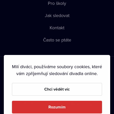
Pro školy
Jak sledovat
Kontakt
Často se ptáte
Milí diváci, používáme soubory cookies, které
vám zpříjemňují sledování divadla online.
Podmínky používání
•
Ochrana soukromí
•
Zásady používání
Chci vědět víc
Cookies
•
Autorská práva
•
Vysílání
Od září 2024 Dramox s.r.o. vlastní Nadace Livesport.
Rozumím