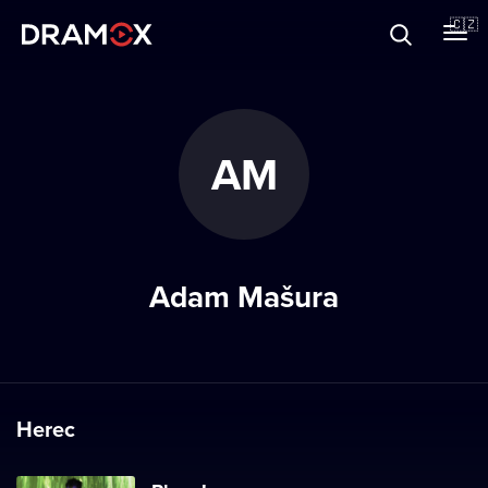
O Dramoxu
🇨🇿
Dárkové poukazy
AM
Registrujte se
Adam Mašura
Herec