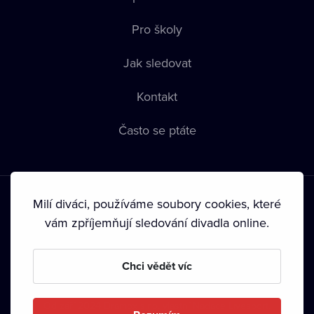
Pro školy
Jak sledovat
Kontakt
Často se ptáte
Milí diváci, používáme soubory cookies, které
vám zpříjemňují sledování divadla online.
Podmínky používání
•
Ochrana soukromí
•
Zásady používání
Chci vědět víc
Cookies
•
Autorská práva
•
Vysílání
Od září 2024 Dramox s.r.o. vlastní Nadace Livesport.