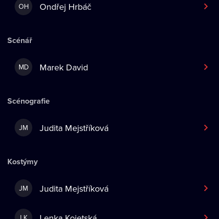
Ondřej Hrbáč
OH
Scénář
Marek David
MD
Scénografie
Judita Mejstříková
JM
Kostýmy
Judita Mejstříková
JM
Lenka Kojetská
LK