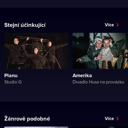
Stejní účinkující
Více
Planu
Amerika
Studio G
Divadlo Husa na provázku
Žánrově podobné
Více