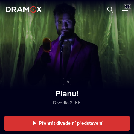
O Dramoxu
🇨🇿
Dárkové poukazy
Registrujte se
1h
Planu!
Divadlo 3+KK
Přehrát divadelní představení