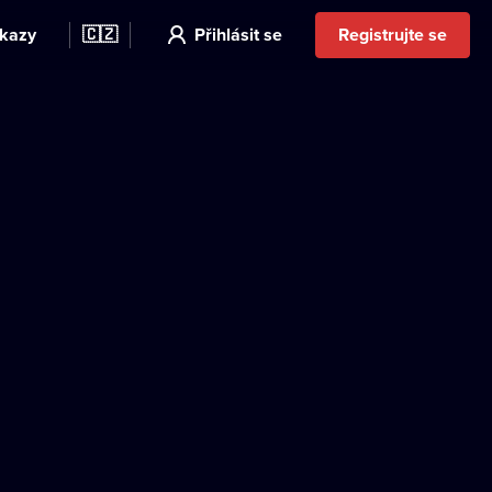
kazy
🇨🇿
Přihlásit se
Registrujte se