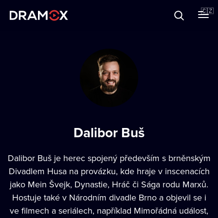
O Dramoxu
🇨🇿
Dárkové poukazy
Registrujte se
Dalibor Buš
Dalibor Buš je herec spojený především s brněnským
Divadlem Husa na provázku, kde hraje v inscenacích
jako Mein Švejk, Dynastie, Hráč či Sága rodu Marxů.
Hostuje také v Národním divadle Brno a objevil se i
ve filmech a seriálech, například Mimořádná událost,