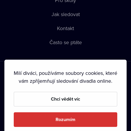
Pro školy
Jak sledovat
Kontakt
Často se ptáte
Milí diváci, používáme soubory cookies, které
vám zpříjemňují sledování divadla online.
Podmínky používání
•
Ochrana soukromí
•
Zásady používání
Chci vědět víc
Cookies
•
Autorská práva
•
Vysílání
Od září 2024 Dramox s.r.o. vlastní Nadace Livesport.
Rozumím