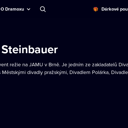
O Dramoxu
Dárkové pou
Steinbauer
lvent režie na JAMU v Brně. Je jedním ze zakladatelů Di
s Městskými divadly pražskými, Divadlem Polárka, Divadle