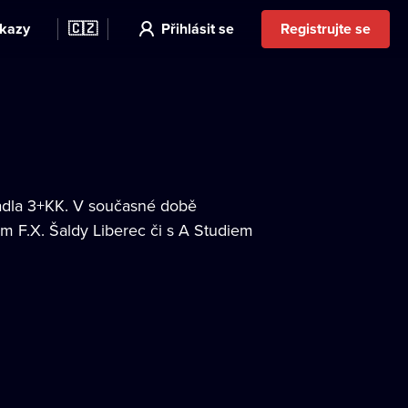
kazy
🇨🇿
Přihlásit se
Registrujte se
vadla 3+KK. V současné době
m F.X. Šaldy Liberec či s A Studiem