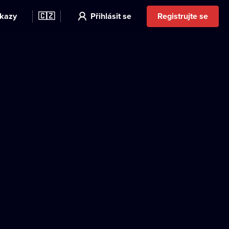
kazy
🇨🇿
Přihlásit se
Registrujte se