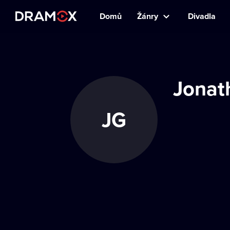
Domů
Žánry
Divadla
Jonat
JG