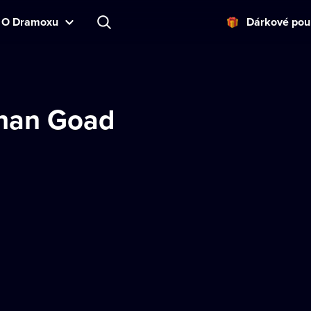
O Dramoxu
Dárkové pou
han Goad